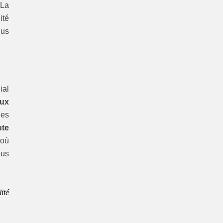
 La
ité
lus
ial
aux
les
ute
’où
ous
ité