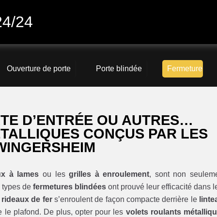
24/24
Ouverture de porte
Porte blindée
Fermeture
RTE D’ENTRÉE OU AUTRES…
ÉTALLIQUES CONÇUS PAR LES
WINGERSHEIM
ux à lames
ou les
grilles à enroulement
, sont non seulem
 types de
fermetures blindées
ont prouvé leur efficacité dans l
s
rideaux de fer
s’enroulent de façon compacte derrière le
linte
 le plafond. De plus, opter pour les
volets roulants métalliq