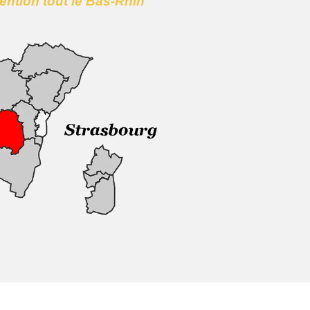
vention tout le Bas-Rhin