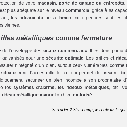
rotection de votre
magasin, porte de garage ou entrepôts
.
est plus adéquate sur le niveau
commercial
grâce à sa capac
ndant, les
rideaux de fer à lames
micro-perforés sont les p
s vitrines.
grilles métalliques comme fermeture
te de l’enveloppe des
locaux commerciaux
. Il est donc primord
r galvanisés pour une
sécurité optimale
. Les
grilles et ride
ssurer l’intégrité d’un bien, surtout ceux vulnérables comme 
s
rideaux
rend l’accès difficile, ce qui permet de prévenir
to
ridiquement, sécuriser un bien incombe à son propriétaire d
me les
systèmes d’alarme, les rideaux métalliques
, etc. V
n
rideau métallique manuel
ou bien
motorisé
.
Serrurier 2 Strasbourg, le choix de la qual