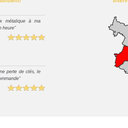
mandent!
Inter
x métalique à ma
n heure"
ne perte de clés, le
recommande"