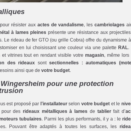
alliques
pour résister aux
actes de vandalisme
, les
cambriolages
ai
étal à lames pleines
présente une résistance aux projectiles
ées. Le rideau de fer GTO (ou grille Cobra) offre du dynamisme à
ustomiser en lui choisissant une couleur via une palette
RAL
.
et vitrines tout en rendant visible votre
magasin
, même lors
ion des rideaux
sont
sectionnelles : automatiques (mot
besoins ainsi que de
votre budget
.
r Wingersheim pour une protection
ntrusion
us est proposé par
l’installateur
selon
votre budget
et le
niv
r pour des
rideaux métalliques à lames
de
tablier
fait d’
ac
moteurs tubulaires
. Parmi les plus performants, il y a : le
rid
rées. Pouvant être adaptés à toutes les surfaces, les
ride