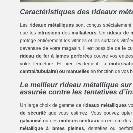
Caractéristiques des rideaux mét
Les
rideaux métalliques
sont conçus spécialement 
que les
intrusions
des
malfaiteurs
. Un
rideau de m
protège entièrement les vitrines et les surfaces vitr
devanture de votre magasin. Il est possible de le c
rideau de fer à lames perforée
s couvre vos entées 
votre fermeture. Et bien évidement, la
motorisat
central/tubulaire) ou manuelles
en fonction de vos 
Le meilleur rideau métallique su
assurée contre les tentatives d’i
Un large choix de gamme de
rideaux métalliques
vo
de sécurité
que vous estimez. Vous pouvez opte
galvanisé
ou des
moteurs centraux
ou encore des
métallique à lames pleines
, dentelles ou perfo