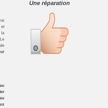
Une réparation
nsi
 et
 la
 Le
 de
eur
eau
ier
eau
aux