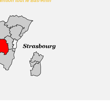
vention tout le Bas-Rhin