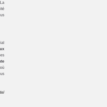
 La
ité
lus
ial
aux
les
ute
’où
ous
ité