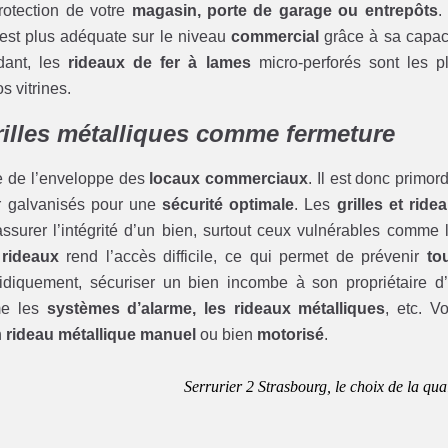
rotection de votre
magasin, porte de garage ou entrepôts
.
est plus adéquate sur le niveau
commercial
grâce à sa capac
ndant, les
rideaux de fer à lames
micro-perforés sont les p
s vitrines.
grilles métalliques comme fermeture
te de l’enveloppe des
locaux commerciaux
. Il est donc primord
r galvanisés pour une
sécurité optimale
. Les
grilles et ride
ssurer l’intégrité d’un bien, surtout ceux vulnérables comme 
s
rideaux
rend l’accès difficile, ce qui permet de prévenir
to
ridiquement, sécuriser un bien incombe à son propriétaire d
me les
systèmes d’alarme, les rideaux métalliques
, etc. V
n
rideau métallique manuel
ou bien
motorisé
.
Serrurier 2 Strasbourg, le choix de la qual