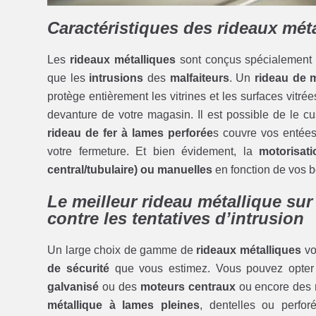
Caractéristiques des rideaux mét
Les
rideaux métalliques
sont conçus spécialement 
que les
intrusions
des
malfaiteurs
. Un
rideau de m
protège entièrement les vitrines et les surfaces vitr
devanture de votre magasin. Il est possible de le c
rideau de fer à lames perforée
s couvre vos entées 
votre fermeture. Et bien évidement, la
motorisat
central/tubulaire) ou manuelles
en fonction de vos 
Le meilleur rideau métallique su
contre les tentatives d’intrusion
Un large choix de gamme de
rideaux métalliques
vo
de sécurité
que vous estimez. Vous pouvez opte
galvanisé
ou des
moteurs centraux
ou encore des
métallique à lames pleines
, dentelles ou perfo