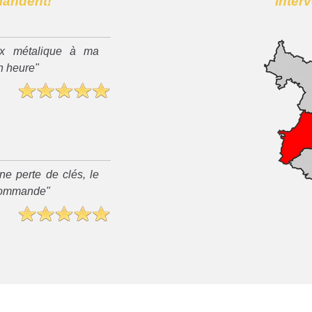
mandent!
Inter
x métalique à ma
n heure"
ne perte de clés, le
recommande"