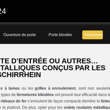
24
Ouverture de porte
Porte blindée
Fermeture
RTE D’ENTRÉE OU AUTRES…
ÉTALLIQUES CONÇUS PAR LES
SCHIRRHEIN
ux à lames
ou les
grilles à enroulement
, sont non seulem
 types de
fermetures blindées
ont prouvé leur efficacité dans l
s
rideaux de fer
s’enroulent de façon compacte derrière le
linte
 le plafond. De plus, opter pour les
volets roulants métalliq