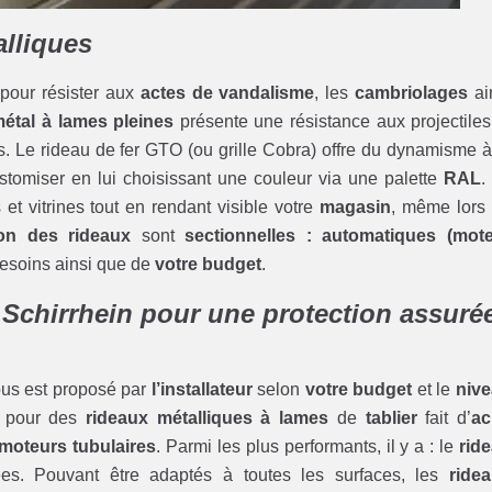
alliques
pour résister aux
actes de vandalisme
, les
cambriolages
ai
étal à lames pleines
présente une résistance aux projectiles
ées. Le rideau de fer GTO (ou grille Cobra) offre du dynamisme à
ustomiser en lui choisissant une couleur via une palette
RAL
.
et vitrines tout en rendant visible votre
magasin
, même lors
ion des rideaux
sont
sectionnelles : automatiques (mot
besoins ainsi que de
votre budget
.
r Schirrhein pour une protection assuré
us est proposé par
l’installateur
selon
votre budget
et le
niv
r pour des
rideaux métalliques à lames
de
tablier
fait d’
ac
moteurs tubulaires
. Parmi les plus performants, il y a : le
rid
rées. Pouvant être adaptés à toutes les surfaces, les
ride