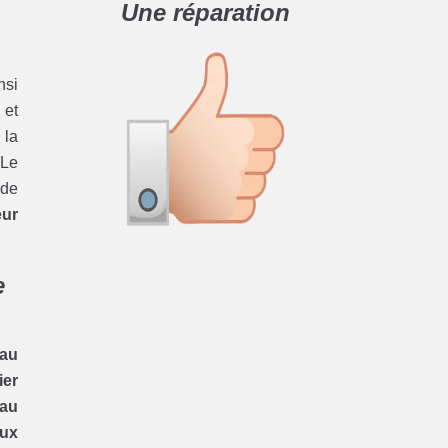
Une réparation
nsi
 et
 la
 Le
 de
eur
e
eau
ier
eau
aux