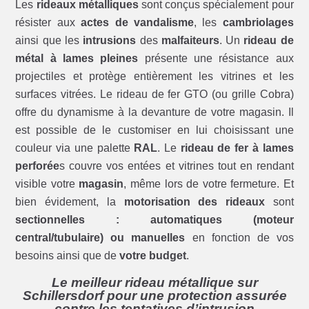
Les
rideaux métalliques
sont conçus spécialement pour
résister aux
actes de vandalisme
, les
cambriolages
ainsi que les
intrusions
des
malfaiteurs
. Un
rideau de
métal à lames pleines
présente une résistance aux
projectiles et protège entièrement les vitrines et les
surfaces vitrées. Le rideau de fer GTO (ou grille Cobra)
offre du dynamisme à la devanture de votre magasin. Il
est possible de le customiser en lui choisissant une
couleur via une palette
RAL
. Le
rideau de fer à lames
perforée
s couvre vos entées et vitrines tout en rendant
visible votre
magasin
, même lors de votre fermeture. Et
bien évidement, la
motorisation des rideaux
sont
sectionnelles : automatiques (moteur
central/tubulaire) ou manuelles
en fonction de vos
besoins ainsi que de
votre budget
.
Le meilleur rideau métallique sur
Schillersdorf pour une protection assurée
contre les tentatives d’intrusion