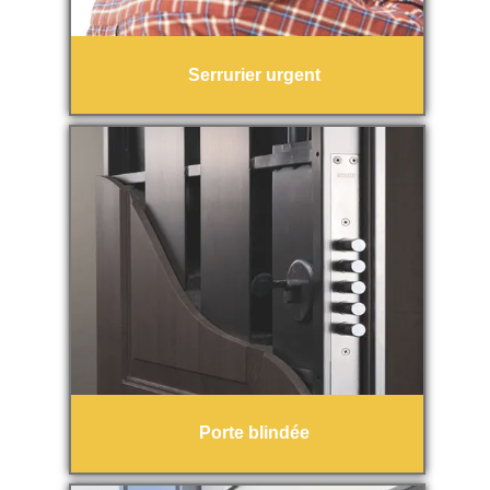
Serrurier urgent
Porte blindée