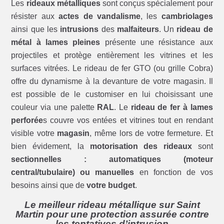
Les
rideaux métalliques
sont conçus spécialement pour
résister aux
actes de vandalisme
, les
cambriolages
ainsi que les
intrusions
des
malfaiteurs
. Un
rideau de
métal à lames pleines
présente une résistance aux
projectiles et protège entièrement les vitrines et les
surfaces vitrées. Le rideau de fer GTO (ou grille Cobra)
offre du dynamisme à la devanture de votre magasin. Il
est possible de le customiser en lui choisissant une
couleur via une palette
RAL
. Le
rideau de fer à lames
perforée
s couvre vos entées et vitrines tout en rendant
visible votre
magasin
, même lors de votre fermeture. Et
bien évidement, la
motorisation des rideaux
sont
sectionnelles : automatiques (moteur
central/tubulaire) ou manuelles
en fonction de vos
besoins ainsi que de
votre budget
.
Le meilleur rideau métallique sur Saint
Martin pour une protection assurée contre
les tentatives d’intrusion