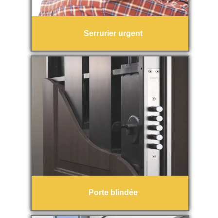
Serrurier urgent
Porte blindée