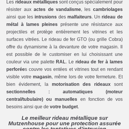
Les
rideaux métalliques
sont conçus spécialement pour
résister aux
actes de vandalisme
, les
cambriolages
ainsi que les
intrusions
des
malfaiteurs
. Un
rideau de
métal à lames pleines
présente une résistance aux
projectiles et protège entièrement les vitrines et les
surfaces vitrées. Le rideau de fer GTO (ou grille Cobra)
offre du dynamisme à la devanture de votre magasin. Il
est possible de le customiser en lui choisissant une
couleur via une palette
RAL
. Le
rideau de fer à lames
perforée
s couvre vos entées et vitrines tout en rendant
visible votre
magasin
, même lors de votre fermeture. Et
bien évidement, la
motorisation des rideaux
sont
sectionnelles : automatiques (moteur
central/tubulaire) ou manuelles
en fonction de vos
besoins ainsi que de
votre budget
.
Le meilleur rideau métallique sur
Mutzenhouse pour une protection assurée
contre les tentatives d’intrusion