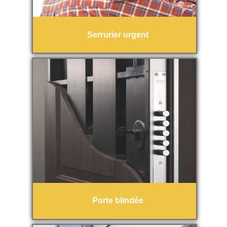
Serrurier urgent
Porte blindée