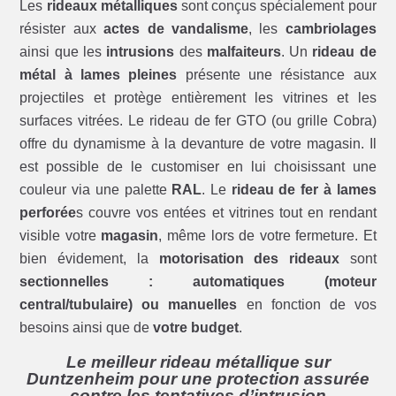
Les
rideaux métalliques
sont conçus spécialement pour
résister aux
actes de vandalisme
, les
cambriolages
ainsi que les
intrusions
des
malfaiteurs
. Un
rideau de
métal à lames pleines
présente une résistance aux
projectiles et protège entièrement les vitrines et les
surfaces vitrées. Le rideau de fer GTO (ou grille Cobra)
offre du dynamisme à la devanture de votre magasin. Il
est possible de le customiser en lui choisissant une
couleur via une palette
RAL
. Le
rideau de fer à lames
perforée
s couvre vos entées et vitrines tout en rendant
visible votre
magasin
, même lors de votre fermeture. Et
bien évidement, la
motorisation des rideaux
sont
sectionnelles : automatiques (moteur
central/tubulaire) ou manuelles
en fonction de vos
besoins ainsi que de
votre budget
.
Le meilleur rideau métallique sur
Duntzenheim pour une protection assurée
contre les tentatives d’intrusion