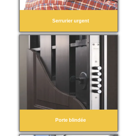
Serrurier urgent
Porte blindée