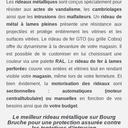
Les
rideaux métalliques
sont conçus spécialement pour
résister aux
actes de vandalisme
, les
cambriolages
ainsi que les
intrusions
des
malfaiteurs
. Un
rideau de
métal à lames pleines
présente une résistance aux
projectiles et protège entièrement les vitrines et les
surfaces vitrées. Le rideau de fer GTO (ou grille Cobra)
offre du dynamisme à la devanture de votre magasin. Il
est possible de le customiser en lui choisissant une
couleur via une palette
RAL
. Le
rideau de fer à lames
perforée
s couvre vos entées et vitrines tout en rendant
visible votre
magasin
, même lors de votre fermeture. Et
bien évidement, la
motorisation des rideaux
sont
sectionnelles : automatiques (moteur
central/tubulaire) ou manuelles
en fonction de vos
besoins ainsi que de
votre budget
.
Le meilleur rideau métallique sur Bourg
Bruche pour une protection assurée contre
les tentatives d’intrusion