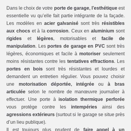
Dans le choix de votre
porte de garage, l’esthétique
est
essentielle vu qu’elle fait partie intégrante de la façade.
Les modèles en
acier galvanisé
sont très
résistibles
aux chocs
et à la
corrosion
. Ceux en
aluminium
sont
rigides
et
légères
, motorisables et
facile de
manipulation
. Les
portes de garage en PVC
sont très
légères, économiques et facile à
motoriser
seulement
moins résistantes contre les
tentatives effractions
. Les
portes en bois
sont très résistantes et lourdes et
demandent un entretien régulier. Vous pouvez choisir
une
motorisation déportée, intégrée
ou
à bras
articulée
selon le nombre de manœuvre journalier à
effectuer. Une porte à
isolation thermique perforée
vous protège contre les
intempéries
ainsi des
agressions extérieurs
(surtout si le garage se situe près
d’un lieu publique).
Il est toujours plus prudent de
faire appel à un