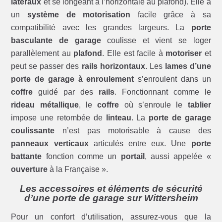
latéraux
et se longeant à l’horizontale au plafond). Elle a
un
système de motorisation
facile grâce à sa
compatibilité avec les grandes largeurs. La
porte
basculante de garage
coulisse et vient se loger
parallèlement au
plafond
. Elle est facile à
motoriser
et
peut se passer des
rails horizontaux
. Les
lames d’une
porte de garage à enroulement
s’enroulent dans un
coffre
guidé par des
rails
. Fonctionnant comme le
rideau métallique
, le
coffre
où s’enroule le
tablier
impose une retombée de
linteau
. La
porte de garage
coulissante
n’est pas motorisable à cause des
panneaux verticaux
articulés entre eux. Une
porte
battante
fonction comme un
portail
, aussi appelée «
ouverture
à la Française ».
Les accessoires et éléments de sécurité
d’une porte de garage sur Wittersheim
Pour un confort d’utilisation, assurez-vous que la