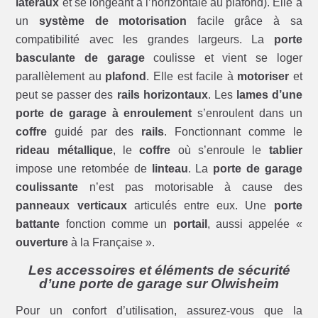
latéraux
et se longeant à l’horizontale au plafond). Elle a
un
système de motorisation
facile grâce à sa
compatibilité avec les grandes largeurs. La
porte
basculante de garage
coulisse et vient se loger
parallèlement au
plafond
. Elle est facile à
motoriser
et
peut se passer des
rails horizontaux
. Les
lames d’une
porte de garage à enroulement
s’enroulent dans un
coffre
guidé par des
rails
. Fonctionnant comme le
rideau métallique
, le
coffre
où s’enroule le
tablier
impose une retombée de
linteau
. La
porte de garage
coulissante
n’est pas motorisable à cause des
panneaux verticaux
articulés entre eux. Une
porte
battante
fonction comme un
portail
, aussi appelée «
ouverture
à la Française ».
Les accessoires et éléments de sécurité
d’une porte de garage sur Olwisheim
Pour un confort d’utilisation, assurez-vous que la