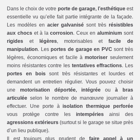
Dans le choix de votre
porte de garage, l’esthétique
est
essentielle vu qu’elle fait partie intégrante de la façade.
Les modèles en
acier galvanisé
sont très
résistibles
aux chocs
et à la
corrosion
. Ceux en
aluminium
sont
rigides
et
légères
, motorisables et
facile de
manipulation
. Les
portes de garage en PVC
sont très
légères, économiques et facile à
motoriser
seulement
moins résistantes contre les
tentatives effractions
. Les
portes en bois
sont très résistantes et lourdes et
demandent un entretien régulier. Vous pouvez choisir
une
motorisation déportée, intégrée
ou
à bras
articulée
selon le nombre de manœuvre journalier à
effectuer. Une porte à
isolation thermique perforée
vous protège contre les
intempéries
ainsi des
agressions extérieurs
(surtout si le garage se situe près
d’un lieu publique).
Il est toujours plus prudent de
faire appel à un