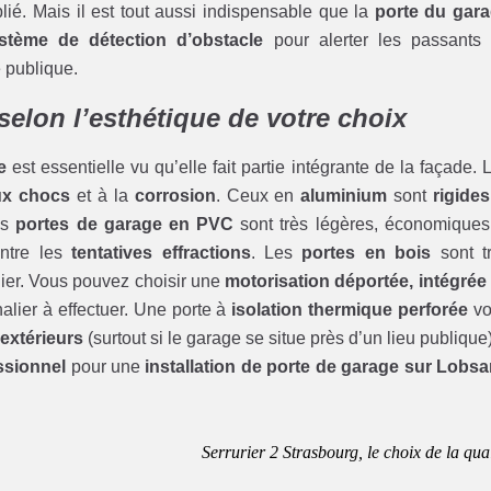
ié. Mais il est tout aussi indispensable que la
porte du gar
stème de détection d’obstacle
pour alerter les passants
 publique.
selon l’esthétique de votre choix
e
est essentielle vu qu’elle fait partie intégrante de la façade. 
aux chocs
et à la
corrosion
. Ceux en
aluminium
sont
rigides
es
portes de garage en PVC
sont très légères, économiques
ontre les
tentatives effractions
. Les
portes en bois
sont t
lier. Vous pouvez choisir une
motorisation déportée, intégrée
lier à effectuer. Une porte à
isolation thermique perforée
vo
extérieurs
(surtout si le garage se situe près d’un lieu publique)
ssionnel
pour une
installation de porte de garage sur Lobs
Serrurier 2 Strasbourg, le choix de la qual