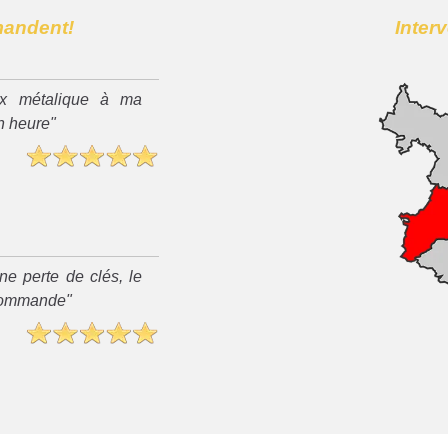
mandent!
Inter
x métalique à ma
n heure"
ne perte de clés, le
recommande"