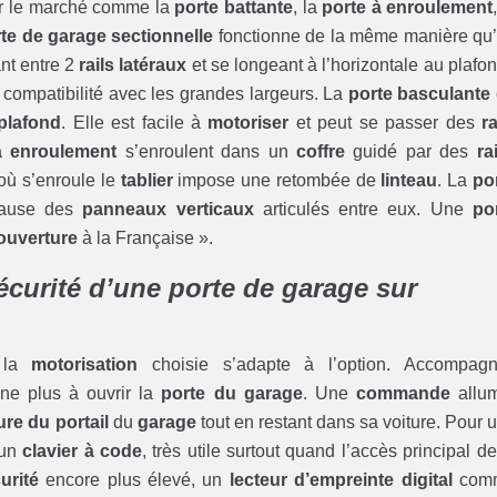
r le marché comme la
porte battante
, la
porte à enroulement
te de garage sectionnelle
fonctionne de la même manière qu
nt entre 2
rails latéraux
et se longeant à l’horizontale au plafon
 compatibilité avec les grandes largeurs. La
porte basculante
plafond
. Elle est facile à
motoriser
et peut se passer des
ra
à enroulement
s’enroulent dans un
coffre
guidé par des
ra
où s’enroule le
tablier
impose une retombée de
linteau
. La
po
cause des
panneaux verticaux
articulés entre eux. Une
po
ouverture
à la Française ».
écurité d’une porte de garage sur
e la
motorisation
choisie s’adapte à l’option. Accompag
ne plus à ouvrir la
porte du garage
. Une
commande
allu
re du portail
du
garage
tout en restant dans sa voiture. Pour 
’un
clavier à code
, très utile surtout quand l’accès principal de
urité
encore plus élevé, un
lecteur d’empreinte digital
com