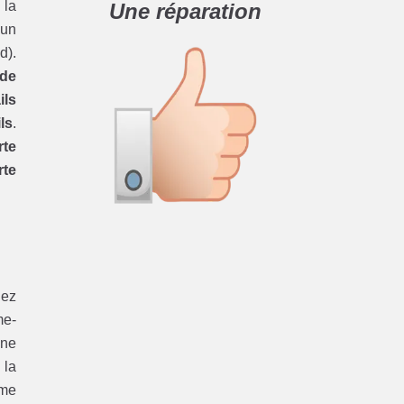
, la
Une réparation
’un
d).
 de
ils
ils
.
rte
rte
nez
me-
une
 la
me