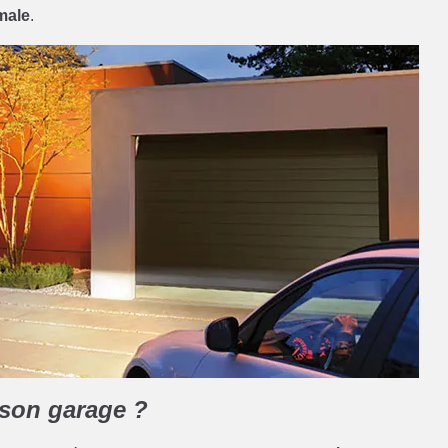
male
.
 son garage ?