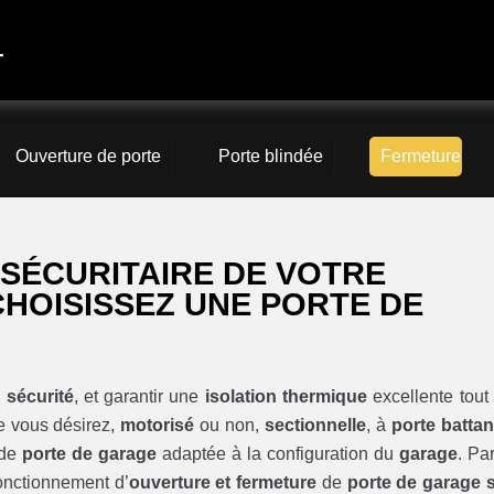
4
Ouverture de porte
Porte blindée
Fermeture
SÉCURITAIRE DE VOTRE
HOISISSEZ UNE PORTE DE
a
sécurité
, et garantir une
isolation thermique
excellente tout
e vous désirez,
motorisé
ou non,
sectionnelle
, à
porte battan
 de
porte de garage
adaptée à la configuration du
garage
. Pa
fonctionnement d’
ouverture et fermeture
de
porte de garage 