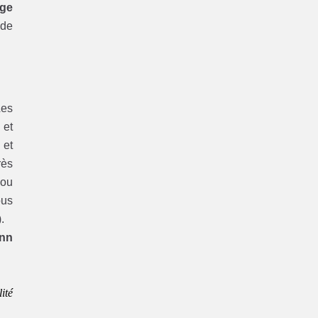
age
 de
Les
et
 et
rès
ou
us
.
ann
ité