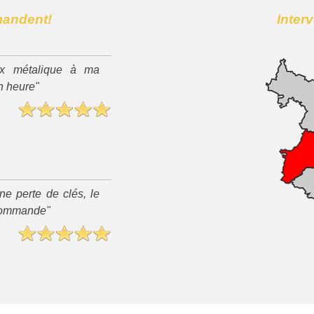
mandent!
Inter
x métalique à ma
n heure"
ne perte de clés, le
recommande"