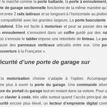
r le marché comme la
porte battante
, la
porte à enroulement
te de garage sectionnelle
fonctionne de la même manière qu
nt entre 2
rails latéraux
et se longeant à l’horizontale au plafon
 compatibilité avec les grandes largeurs. La
porte basculante
plafond
. Elle est facile à
motoriser
et peut se passer des
ra
à enroulement
s’enroulent dans un
coffre
guidé par des
ra
où s’enroule le
tablier
impose une retombée de
linteau
. La
po
cause des
panneaux verticaux
articulés entre eux. Une
po
ouverture
à la Française ».
écurité d’une porte de garage sur
e la
motorisation
choisie s’adapte à l’option. Accompag
ne plus à ouvrir la
porte du garage
. Une
commande
allu
re du portail
du
garage
tout en restant dans sa voiture. Pour 
’un
clavier à code
, très utile surtout quand l’accès principal de
urité
encore plus élevé, un
lecteur d’empreinte digital
com