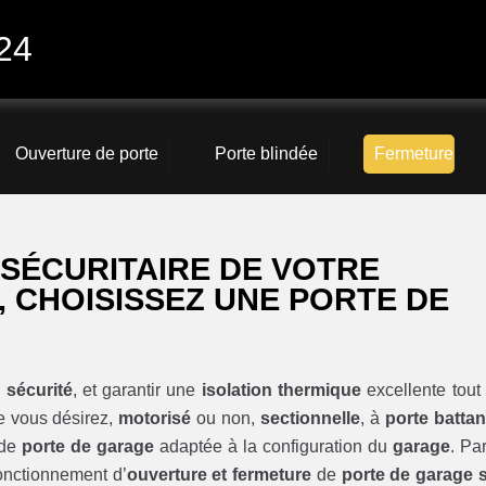
24
Ouverture de porte
Porte blindée
Fermeture
SÉCURITAIRE DE VOTRE
 CHOISISSEZ UNE PORTE DE
a
sécurité
, et garantir une
isolation thermique
excellente tout
e vous désirez,
motorisé
ou non,
sectionnelle
, à
porte battan
 de
porte de garage
adaptée à la configuration du
garage
. Pa
fonctionnement d’
ouverture et fermeture
de
porte de garage 