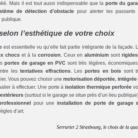
ié. Mais il est tout aussi indispensable que la
porte du gar
stème de détection d’obstacle
pour alerter les passants
 publique.
selon l’esthétique de votre choix
e
est essentielle vu qu’elle fait partie intégrante de la façade. 
aux chocs
et à la
corrosion
. Ceux en
aluminium
sont
rigides
es
portes de garage en PVC
sont très légères, économiques
ontre les
tentatives effractions
. Les
portes en bois
sont t
lier. Vous pouvez choisir une
motorisation déportée, intégrée
lier à effectuer. Une porte à
isolation thermique perforée
vo
extérieurs
(surtout si le garage se situe près d’un lieu publique)
professionnel
pour une
installation de porte de garage 
ègles d’art.
Serrurier 2 Strasbourg, le choix de la qual