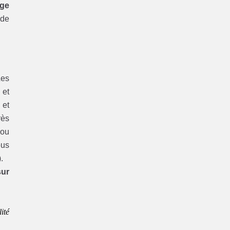
age
 de
Les
et
 et
rès
ou
us
.
sur
ité