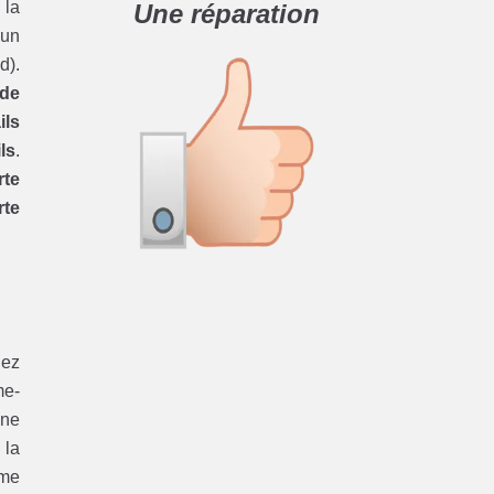
, la
Une réparation
’un
d).
 de
ils
ils
.
rte
rte
nez
me-
une
 la
me