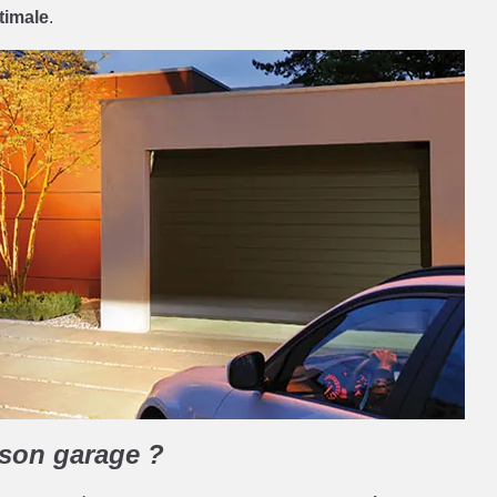
timale
.
 son garage ?