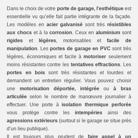
Dans le choix de votre
porte de garage, l’esthétique
est
essentielle vu qu’elle fait partie intégrante de la façade.
Les modèles en
acier galvanisé
sont très
résistibles
aux chocs
et à la
corrosion
. Ceux en
aluminium
sont
rigides
et
légères
, motorisables et
facile de
manipulation
. Les
portes de garage en PVC
sont très
légères, économiques et facile à
motoriser
seulement
moins résistantes contre les
tentatives effractions
. Les
portes en bois
sont très résistantes et lourdes et
demandent un entretien régulier. Vous pouvez choisir
une
motorisation déportée, intégrée
ou
à bras
articulée
selon le nombre de manœuvre journalier à
effectuer. Une porte à
isolation thermique perforée
vous protège contre les
intempéries
ainsi des
agressions extérieurs
(surtout si le garage se situe près
d’un lieu publique).
Il est toujours plus prudent de
faire appel à un