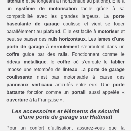
latéraux
et se longeant à l’horizontale au plafond). Elle a
un
système de motorisation
facile grâce à sa
compatibilité avec les grandes largeurs. La
porte
basculante de garage
coulisse et vient se loger
parallèlement au
plafond
. Elle est facile à
motoriser
et
peut se passer des
rails horizontaux
. Les
lames d’une
porte de garage à enroulement
s’enroulent dans un
coffre
guidé par des
rails
. Fonctionnant comme le
rideau métallique
, le
coffre
où s’enroule le
tablier
impose une retombée de
linteau
. La
porte de garage
coulissante
n’est pas motorisable à cause des
panneaux verticaux
articulés entre eux. Une
porte
battante
fonction comme un
portail
, aussi appelée «
ouverture
à la Française ».
Les accessoires et éléments de sécurité
d’une porte de garage sur Hattmatt
Pour un confort d’utilisation, assurez-vous que la