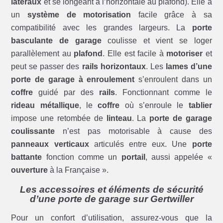
latéraux
et se longeant à l’horizontale au plafond). Elle a
un
système de motorisation
facile grâce à sa
compatibilité avec les grandes largeurs. La
porte
basculante de garage
coulisse et vient se loger
parallèlement au
plafond
. Elle est facile à
motoriser
et
peut se passer des
rails horizontaux
. Les
lames d’une
porte de garage à enroulement
s’enroulent dans un
coffre
guidé par des
rails
. Fonctionnant comme le
rideau métallique
, le
coffre
où s’enroule le
tablier
impose une retombée de
linteau
. La
porte de garage
coulissante
n’est pas motorisable à cause des
panneaux verticaux
articulés entre eux. Une
porte
battante
fonction comme un
portail
, aussi appelée «
ouverture
à la Française ».
Les accessoires et éléments de sécurité
d’une porte de garage sur Gertwiller
Pour un confort d’utilisation, assurez-vous que la