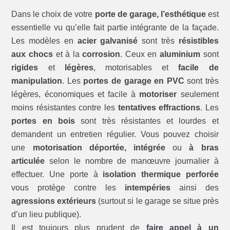
Dans le choix de votre
porte de garage, l’esthétique
est
essentielle vu qu’elle fait partie intégrante de la façade.
Les modèles en
acier galvanisé
sont très
résistibles
aux chocs
et à la
corrosion
. Ceux en
aluminium
sont
rigides
et
légères
, motorisables et
facile de
manipulation
. Les
portes de garage en PVC
sont très
légères, économiques et facile à
motoriser
seulement
moins résistantes contre les
tentatives effractions
. Les
portes en bois
sont très résistantes et lourdes et
demandent un entretien régulier. Vous pouvez choisir
une
motorisation déportée, intégrée
ou
à bras
articulée
selon le nombre de manœuvre journalier à
effectuer. Une porte à
isolation thermique perforée
vous protège contre les
intempéries
ainsi des
agressions extérieurs
(surtout si le garage se situe près
d’un lieu publique).
Il est toujours plus prudent de
faire appel à un