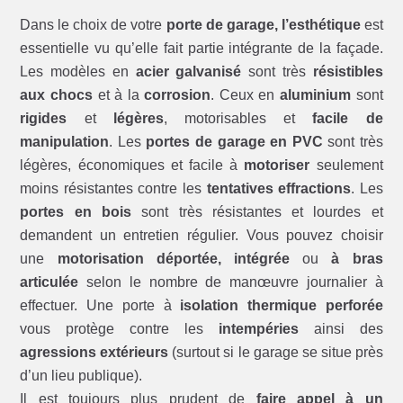
Dans le choix de votre
porte de garage, l’esthétique
est
essentielle vu qu’elle fait partie intégrante de la façade.
Les modèles en
acier galvanisé
sont très
résistibles
aux chocs
et à la
corrosion
. Ceux en
aluminium
sont
rigides
et
légères
, motorisables et
facile de
manipulation
. Les
portes de garage en PVC
sont très
légères, économiques et facile à
motoriser
seulement
moins résistantes contre les
tentatives effractions
. Les
portes en bois
sont très résistantes et lourdes et
demandent un entretien régulier. Vous pouvez choisir
une
motorisation déportée, intégrée
ou
à bras
articulée
selon le nombre de manœuvre journalier à
effectuer. Une porte à
isolation thermique perforée
vous protège contre les
intempéries
ainsi des
agressions extérieurs
(surtout si le garage se situe près
d’un lieu publique).
Il est toujours plus prudent de
faire appel à un