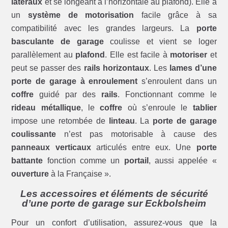
latéraux
et se longeant à l’horizontale au plafond). Elle a
un
système de motorisation
facile grâce à sa
compatibilité avec les grandes largeurs. La
porte
basculante de garage
coulisse et vient se loger
parallèlement au
plafond
. Elle est facile à
motoriser
et
peut se passer des
rails horizontaux
. Les
lames d’une
porte de garage à enroulement
s’enroulent dans un
coffre
guidé par des
rails
. Fonctionnant comme le
rideau métallique
, le
coffre
où s’enroule le
tablier
impose une retombée de
linteau
. La
porte de garage
coulissante
n’est pas motorisable à cause des
panneaux verticaux
articulés entre eux. Une
porte
battante
fonction comme un
portail
, aussi appelée «
ouverture
à la Française ».
Les accessoires et éléments de sécurité
d’une porte de garage sur Eckbolsheim
Pour un confort d’utilisation, assurez-vous que la