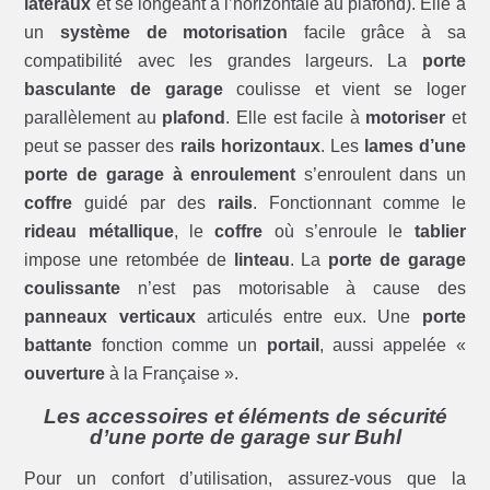
latéraux
et se longeant à l’horizontale au plafond). Elle a
un
système de motorisation
facile grâce à sa
compatibilité avec les grandes largeurs. La
porte
basculante de garage
coulisse et vient se loger
parallèlement au
plafond
. Elle est facile à
motoriser
et
peut se passer des
rails horizontaux
. Les
lames d’une
porte de garage à enroulement
s’enroulent dans un
coffre
guidé par des
rails
. Fonctionnant comme le
rideau métallique
, le
coffre
où s’enroule le
tablier
impose une retombée de
linteau
. La
porte de garage
coulissante
n’est pas motorisable à cause des
panneaux verticaux
articulés entre eux. Une
porte
battante
fonction comme un
portail
, aussi appelée «
ouverture
à la Française ».
Les accessoires et éléments de sécurité
d’une porte de garage sur Buhl
Pour un confort d’utilisation, assurez-vous que la