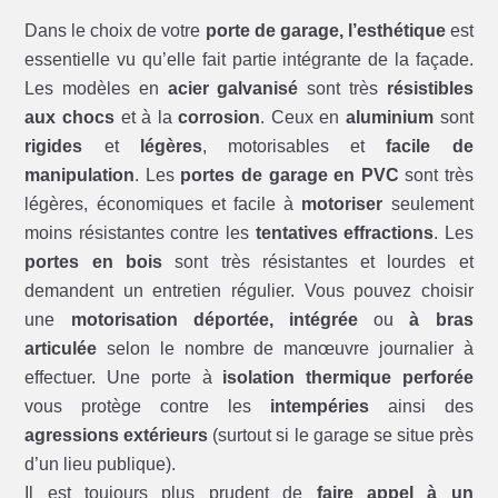
Dans le choix de votre
porte de garage, l’esthétique
est
essentielle vu qu’elle fait partie intégrante de la façade.
Les modèles en
acier galvanisé
sont très
résistibles
aux chocs
et à la
corrosion
. Ceux en
aluminium
sont
rigides
et
légères
, motorisables et
facile de
manipulation
. Les
portes de garage en PVC
sont très
légères, économiques et facile à
motoriser
seulement
moins résistantes contre les
tentatives effractions
. Les
portes en bois
sont très résistantes et lourdes et
demandent un entretien régulier. Vous pouvez choisir
une
motorisation déportée, intégrée
ou
à bras
articulée
selon le nombre de manœuvre journalier à
effectuer. Une porte à
isolation thermique perforée
vous protège contre les
intempéries
ainsi des
agressions extérieurs
(surtout si le garage se situe près
d’un lieu publique).
Il est toujours plus prudent de
faire appel à un