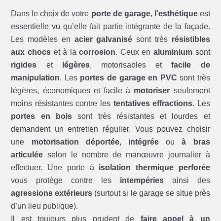
Dans le choix de votre
porte de garage, l’esthétique
est
essentielle vu qu’elle fait partie intégrante de la façade.
Les modèles en
acier galvanisé
sont très
résistibles
aux chocs
et à la
corrosion
. Ceux en
aluminium
sont
rigides
et
légères
, motorisables et
facile de
manipulation
. Les
portes de garage en PVC
sont très
légères, économiques et facile à
motoriser
seulement
moins résistantes contre les
tentatives effractions
. Les
portes en bois
sont très résistantes et lourdes et
demandent un entretien régulier. Vous pouvez choisir
une
motorisation déportée, intégrée
ou
à bras
articulée
selon le nombre de manœuvre journalier à
effectuer. Une porte à
isolation thermique perforée
vous protège contre les
intempéries
ainsi des
agressions extérieurs
(surtout si le garage se situe près
d’un lieu publique).
Il est toujours plus prudent de
faire appel à un