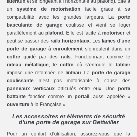
latéraux
et se longeant à l’horizontale au plafond). Elle a
un
système de motorisation
facile grâce à sa
compatibilité avec les grandes largeurs. La
porte
basculante de garage
coulisse et vient se loger
parallèlement au
plafond
. Elle est facile à
motoriser
et
peut se passer des
rails horizontaux
. Les
lames d’une
porte de garage à enroulement
s’enroulent dans un
coffre
guidé par des
rails
. Fonctionnant comme le
rideau métallique
, le
coffre
où s’enroule le
tablier
impose une retombée de
linteau
. La
porte de garage
coulissante
n’est pas motorisable à cause des
panneaux verticaux
articulés entre eux. Une
porte
battante
fonction comme un
portail
, aussi appelée «
ouverture
à la Française ».
Les accessoires et éléments de sécurité
d’une porte de garage sur Bettwiller
Pour un confort d’utilisation, assurez-vous que la