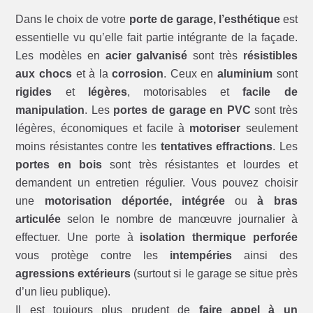
Dans le choix de votre
porte de garage, l’esthétique
est
essentielle vu qu’elle fait partie intégrante de la façade.
Les modèles en
acier galvanisé
sont très
résistibles
aux chocs
et à la
corrosion
. Ceux en
aluminium
sont
rigides
et
légères
, motorisables et
facile de
manipulation
. Les
portes de garage en PVC
sont très
légères, économiques et facile à
motoriser
seulement
moins résistantes contre les
tentatives effractions
. Les
portes en bois
sont très résistantes et lourdes et
demandent un entretien régulier. Vous pouvez choisir
une
motorisation déportée, intégrée
ou
à bras
articulée
selon le nombre de manœuvre journalier à
effectuer. Une porte à
isolation thermique perforée
vous protège contre les
intempéries
ainsi des
agressions extérieurs
(surtout si le garage se situe près
d’un lieu publique).
Il est toujours plus prudent de
faire appel à un