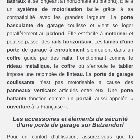
latéraux
et se longeant à l’horizontale au plafond). Elle a
un
système de motorisation
facile grâce à sa
compatibilité avec les grandes largeurs. La
porte
basculante de garage
coulisse et vient se loger
parallèlement au
plafond
. Elle est facile à
motoriser
et
peut se passer des
rails horizontaux
. Les
lames d’une
porte de garage à enroulement
s’enroulent dans un
coffre
guidé par des
rails
. Fonctionnant comme le
rideau métallique
, le
coffre
où s’enroule le
tablier
impose une retombée de
linteau
. La
porte de garage
coulissante
n’est pas motorisable à cause des
panneaux verticaux
articulés entre eux. Une
porte
battante
fonction comme un
portail
, aussi appelée «
ouverture
à la Française ».
Les accessoires et éléments de sécurité
d’une porte de garage sur Batzendorf
Pour un confort d’utilisation, assurez-vous que la